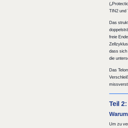
(„Protect
TIN2 und 
Das strukt
doppelsträ
freie Ende
Zellzyklu
dass sich
die unter
Das Telome
Verschleiß
missverst
Teil 2
Warum 
Um zu ver