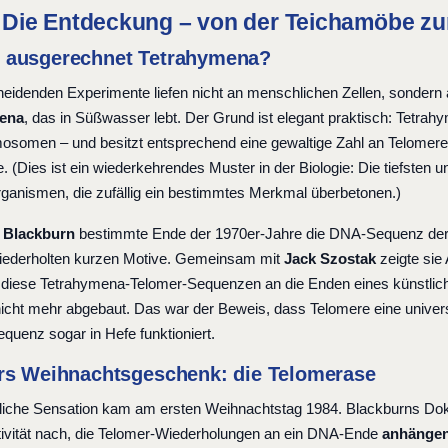
3: Die Entdeckung – von der Teichamöbe z
ausgerechnet Tetrahymena?
heidenden Experimente liefen nicht an menschlichen Zellen, sondern
ena
, das in Süßwasser lebt. Der Grund ist elegant praktisch: Tetrah
osomen – und besitzt entsprechend eine gewaltige Zahl an Telomeren.
 (Dies ist ein wiederkehrendes Muster in der Biologie: Die tiefsten u
ganismen, die zufällig ein bestimmtes Merkmal überbetonen.)
h Blackburn
bestimmte Ende der 1970er-Jahre die DNA-Sequenz der 
wiederholten kurzen Motive. Gemeinsam mit
Jack Szostak
zeigte sie
diese Tetrahymena-Telomer-Sequenzen an die Enden eines künstliche
nicht mehr abgebaut. Das war der Beweis, dass Telomere eine univers
uenz sogar in Hefe funktioniert.
rs Weihnachtsgeschenk: die Telomerase
tliche Sensation kam am ersten Weihnachtstag 1984. Blackburns Do
vität nach, die Telomer-Wiederholungen an ein DNA-Ende
anhänge