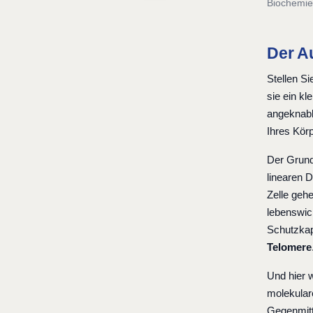
Biochemie
Der Au
Stellen Si
sie ein k
angeknabb
Ihres Kör
Der Grund 
linearen 
Zelle geh
lebenswic
Schutzkap
Telomere
Und hier w
molekulare
Gegenmitt