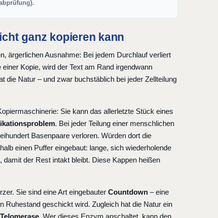
rabprüfung).
nicht ganz kopieren kann
gen, ärgerlichen Ausnahme: Bei jedem Durchlauf verliert
e einer Kopie, wird der Text am Rand irgendwann
ie Natur – und zwar buchstäblich bei jeder Zellteilung
Kopiermaschinerie: Sie kann das allerletzte Stück eines
ikationsproblem
. Bei jeder Teilung einer menschlichen
ihundert Basenpaare verloren. Würden dort die
halb einen Puffer eingebaut: lange, sich wiederholende
damit der Rest intakt bleibt. Diese Kappen heißen
zer. Sie sind eine Art eingebauter
Countdown
– eine
 den Ruhestand geschickt wird. Zugleich hat die Natur ein
Telomerase
. Wer dieses Enzym anschaltet, kann den