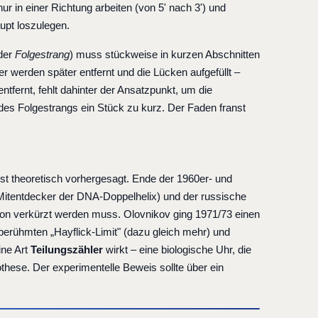
nur in einer Richtung arbeiten (von 5' nach 3') und
pt loszulegen.
(der
Folgestrang
) muss stückweise in kurzen Abschnitten
r werden später entfernt und die Lücken aufgefüllt –
tfernt, fehlt dahinter der Ansatzpunkt, um die
des Folgestrangs ein Stück zu kurz. Der Faden franst
t theoretisch vorhergesagt. Ende der 1960er- und
itentdecker der DNA-Doppelhelix) und der russische
tion verkürzt werden muss. Olovnikov ging 1971/73 einen
berühmten „Hayflick-Limit" (dazu gleich mehr) und
ine Art
Teilungszähler
wirkt – eine biologische Uhr, die
hese. Der experimentelle Beweis sollte über ein