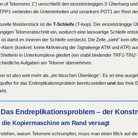
ion of Telomeres 1") umschließt den einzelsträngigen 3'-Überhang un
TPP1 verbinden die Untereinheiten und verankern POT1 am Rest d
urelle Meisterstück ist die
T-Schleife
(T-loop). Der einzelsträngige Ü
ngigen Telomerabschnitt ein, wodurch eine lassoartige Schleife ents
 ist damit im Inneren der Schleife versteckt. Die Zelle „sieht" kein 
s-Alarm (konkret: keine Aktivierung der Signalwege ATM und ATR) a
 Shelterin in Unterkomplexe gliedert (ein stabil bindender TRF1-TI
schiedliche Aufgaben am Telomer übernehmen.
r ist also weit mehr als „ein bisschen Überlänge". Es ist eine ausgeklü
puffer für das Endreplikationsproblem bereitzustellen
und
das freie E
eht.
: Das Endreplikationsproblem – der Konstr
die Kopiermaschine am Rand versagt
stehen, warum Telomere schrumpfen, muss man einen Blick auf die