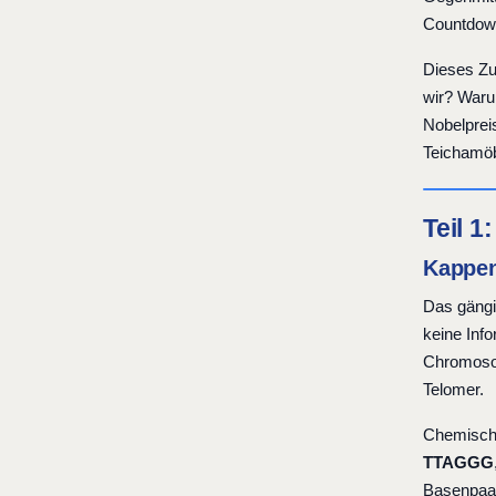
Countdown 
Dieses Zu
wir? Waru
Nobelprei
Teichamöb
Teil 1
Kappen
Das gängi
keine Inf
Chromosom
Telomer.
Chemisch 
TTAGGG
Basenpaar