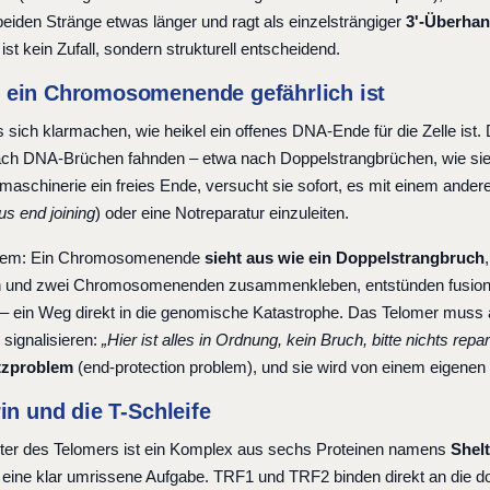
beiden Stränge etwas länger und ragt als einzelsträngiger
3'-Überha
st kein Zufall, sondern strukturell entscheidend.
ein Chromosomenende gefährlich ist
sich klarmachen, wie heikel ein offenes DNA-Ende für die Zelle ist. 
ach DNA-Brüchen fahnden – etwa nach Doppelstrangbrüchen, wie sie 
maschinerie ein freies Ende, versucht sie sofort, es mit einem and
s end joining
) oder eine Notreparatur einzuleiten.
lem: Ein Chromosomenende
sieht aus wie ein Doppelstrangbruch
 und zwei Chromosomenenden zusammenkleben, entstünden fusionie
 – ein Weg direkt in die genomische Katastrophe. Das Telomer muss al
v signalisieren:
„Hier ist alles in Ordnung, kein Bruch, bitte nichts repar
tzproblem
(end-protection problem), und sie wird von einem eigenen
in und die T-Schleife
er des Telomers ist ein Komplex aus sechs Proteinen namens
Shelt
 eine klar umrissene Aufgabe. TRF1 und TRF2 binden direkt an di