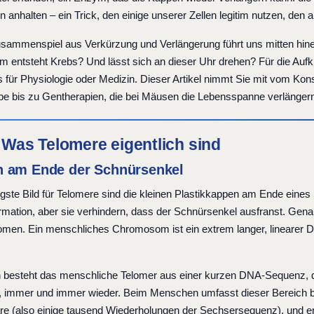
anhalten – ein Trick, den einige unserer Zellen legitim nutzen, den 
sammenspiel aus Verkürzung und Verlängerung führt uns mitten hinein
m entsteht Krebs? Und lässt sich an dieser Uhr drehen? Für die Au
s für Physiologie oder Medizin. Dieser Artikel nimmt Sie mit vom Kon
e bis zu Gentherapien, die bei Mäusen die Lebensspanne verlänger
: Was Telomere eigentlich sind
 am Ende der Schnürsenkel
gste Bild für Telomere sind die kleinen Plastikkappen am Ende eines
ormation, aber sie verhindern, dass der Schnürsenkel ausfranst. Gena
en. Ein menschliches Chromosom ist ein extrem langer, linearer DN
besteht das menschliche Telomer aus einer kurzen DNA-Sequenz, die
, immer und immer wieder. Beim Menschen umfasst dieser Bereich be
e (also einige tausend Wiederholungen der Sechsersequenz), und er