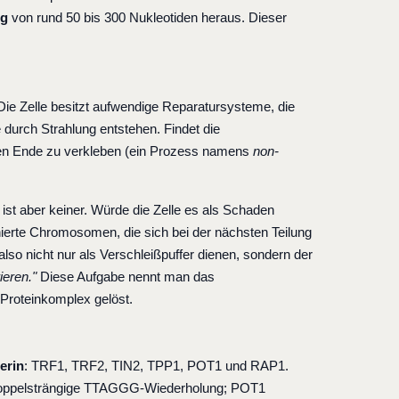
ng
von rund 50 bis 300 Nukleotiden heraus. Dieser
Die Zelle besitzt aufwendige Reparatursysteme, die
durch Strahlung entstehen. Findet die
eren Ende zu verkleben (ein Prozess namens
non-
, ist aber keiner. Würde die Zelle es als Schaden
rte Chromosomen, die sich bei der nächsten Teilung
so nicht nur als Verschleißpuffer dienen, sondern der
ieren."
Diese Aufgabe nennt man das
 Proteinkomplex gelöst.
erin
: TRF1, TRF2, TIN2, TPP1, POT1 und RAP1.
e doppelsträngige TTAGGG-Wiederholung; POT1