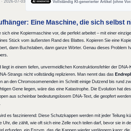
 · 2026-07-03
Vollständig KI-generierter Artikel (ohne Vo
fhänger: Eine Maschine, die sich selbst 
e sich eine Kopiermaschine vor, die perfekt arbeitet – mit einer einzi
leines Stück vom äußersten Rand des Blattes. Kopieren Sie eine Kopi
ert, dann Buchstaben, dann ganze Wörter. Genau dieses Problem hat d
pers.
liegt in einem tiefen, unvermeidlichen Konstruktionsfehler der DNA-
DNA-Strangs nicht vollständig replizieren. Man nennt das das
Endrepl
en an den Chromosomenenden im Schnitt einige Dutzend bis rund zwe
htigen Gene liegen, wäre das eine Katastrophe. Die Evolution hat des
pen aus scheinbar bedeutungslosem DNA-Text, die geopfert werden, 
.
ird es faszinierend: Diese Schutzkappen werden mit jeder Teilung kür
 Uhr, die zählt, wie oft sich eine Zelle noch teilen darf, bevor sie in
el erfunden, ein Enzym, das die Kappen wieder verlängern kann: die