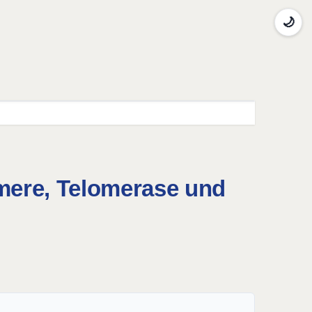
🌙
mere, Telomerase und