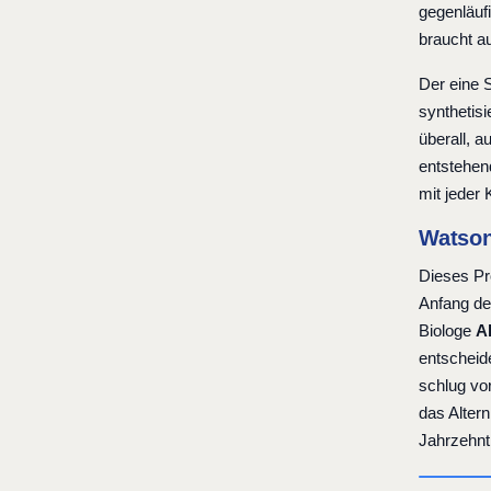
gegenläuf
braucht a
Der eine 
synthetis
überall, 
entstehen
mit jeder
Watson
Dieses Pr
Anfang de
Biologe
A
entscheid
schlug vo
das Alter
Jahrzehnt