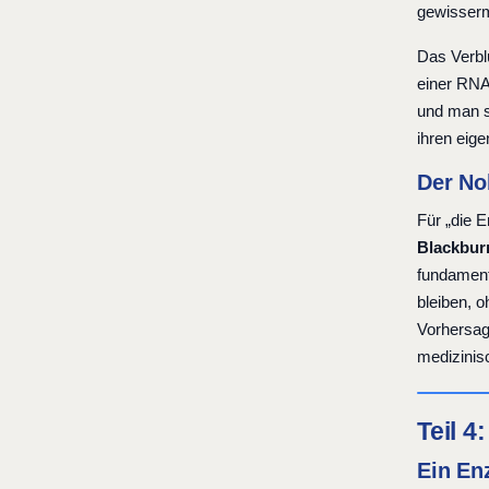
gewisserm
Das Verblü
einer RNA
und man s
ihren eige
Der No
Für „die 
Blackburn
fundament
bleiben, 
Vorhersag
medizinis
Teil 4
Ein En