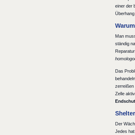
einer der 
Überhang i
Warum 
Man muss 
ständig n
Reparatur
homologou
Das Prob
behandeln
zerreißen
Zelle akti
Endschu
Shelter
Der Wächt
Jedes hat