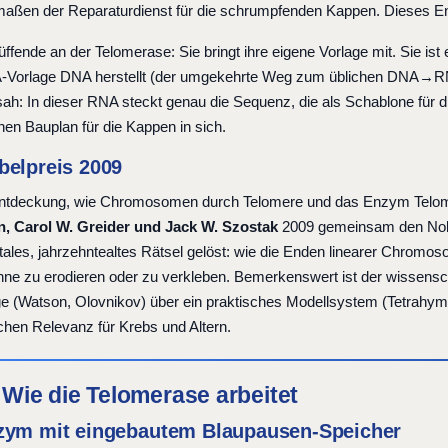
aßen der Reparaturdienst für die schrumpfenden Kappen. Dieses 
ffende an der Telomerase: Sie bringt ihre eigene Vorlage mit. Sie ist
-Vorlage DNA herstellt (der umgekehrte Weg zum üblichen DNA→RN
ah: In dieser RNA steckt genau die Sequenz, die als Schablone für
nen Bauplan für die Kappen in sich.
belpreis 2009
Entdeckung, wie Chromosomen durch Telomere und das Enzym Telom
, Carol W. Greider und Jack W. Szostak
2009 gemeinsam den Nobelp
ales, jahrzehntealtes Rätsel gelöst: wie die Enden linearer Chromos
ohne zu erodieren oder zu verkleben. Bemerkenswert ist der wissensch
e (Watson, Olovnikov) über ein praktisches Modellsystem (Tetrahym
chen Relevanz für Krebs und Altern.
: Wie die Telomerase arbeitet
zym mit eingebautem Blaupausen-Speicher