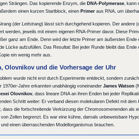
igen Strängen. Das kopierende Enzym, die
DNA-Polymerase
, kann 
ußerdem einen kurzen Startblock, einen
Primer
aus RNA, um überhau
Strang (der
Leitstrang
) lässt sich durchgehend kopieren. Der andere 
iert werden, jeweils mit einem eigenen RNA-Primer davor. Diese Prime
außer ganz am Ende. Denn wird der letzte Primer am äußersten Ende en
de Lücke aufzufüllen. Das Resultat: Bei jeder Runde bleibt das Ende 
 Kopie ein wenig mehr aus.
, Olovnikov und die Vorhersage der Uhr
oblem wurde nicht erst durch Experimente entdeckt, sondern zunächs
r 1970er-Jahre erkannten unabhängig voneinander
James Watson
(M
lexei Olovnikov
, dass lineare DNA an ihren Enden bei jeder Replika
enden Schritt weiter: Er verband diesen molekularen Defekt mit dem 
r, dass die fortschreitende Verkürzung der Chromosomenenden als e
n von Zellen begrenzt. Es war eine kühne, damals unbeweisbare Hypot
 und einen überraschenden Modellorganismus brauchen.