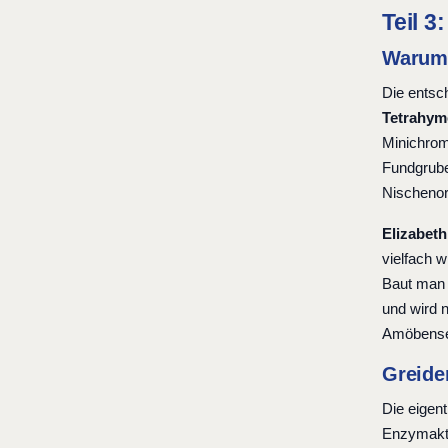
Teil 
Warum 
Die entsc
Tetrahym
Minichrom
Fundgrube.
Nischenor
Elizabet
vielfach 
Baut man 
und wird 
Amöbenseq
Greide
Die eigen
Enzymakti