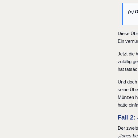
(e) 
Diese Übe
Ein vernün
Jetzt die
zufällig 
hat tatsäc
Und doch 
seine Übe
Münzen ha
hatte einf
Fall 2
Der zweite
„Jones bes