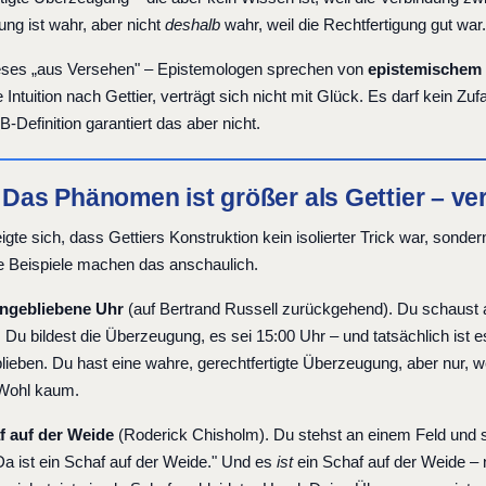
ng ist wahr, aber nicht
deshalb
wahr, weil die Rechtfertigung gut war
ses „aus Versehen" – Epistemologen sprechen von
epistemischem
 Intuition nach Gettier, verträgt sich nicht mit Glück. Es darf kein Z
TB-Definition garantiert das aber nicht.
: Das Phänomen ist größer als Gettier – ve
igte sich, dass Gettiers Konstruktion kein isolierter Trick war, sondern
e Beispiele machen das anschaulich.
engebliebene Uhr
(auf Bertrand Russell zurückgehend). Du schaust au
 Du bildest die Überzeugung, es sei 15:00 Uhr – und tatsächlich ist 
lieben. Du hast eine wahre, gerechtfertigte Überzeugung, aber nur, w
Wohl kaum.
f auf der Weide
(Roderick Chisholm). Du stehst an einem Feld und s
Da ist ein Schaf auf der Weide." Und es
ist
ein Schaf auf der Weide – n