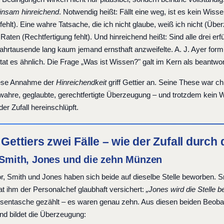
nsam hinreichend
. Notwendig heißt: Fällt eine weg, ist es kein Wis
 fehlt). Eine wahre Tatsache, die ich nicht glaube, weiß ich nicht (
 Raten (Rechtfertigung fehlt). Und hinreichend heißt: Sind alle drei erfü
Jahrtausende lang kaum jemand ernsthaft anzweifelte. A. J. Ayer form
at es ähnlich. Die Frage „Was ist Wissen?" galt im Kern als beantwor
ese Annahme der
Hinreichendkeit
griff Gettier an. Seine These war c
 wahre, geglaubte, gerechtfertigte Überzeugung – und trotzdem kein Wi
der Zufall hereinschlüpft.
: Gettiers zwei Fälle – wie der Zufall durc
: Smith, Jones und die zehn Münzen
vor, Smith und Jones haben sich beide auf dieselbe Stelle beworben. Smi
at ihm der Personalchef glaubhaft versichert:
„Jones wird die Stelle
sentasche gezählt – es waren genau zehn. Aus diesen beiden Beobach
nd bildet die Überzeugung: