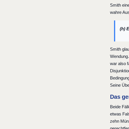
Smith eine
wahre Auss
(h) 
Smith glau
Wendung. 
war also f
Disjunktio
Bedingung
Seine Übe
Das ge
Beide Fäll
etwas Fals
zehn Münz
gerechtfer