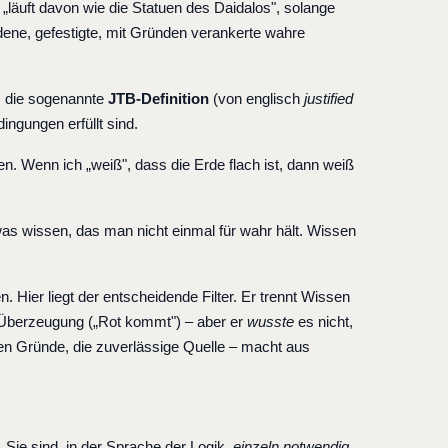
 „läuft davon wie die Statuen des Daidalos", solange
dene, gefestigte, mit Gründen verankerte wahre
ng, die sogenannte
JTB-Definition
(von englisch
justified
ingungen erfüllt sind.
n. Wenn ich „weiß", dass die Erde flach ist, dann weiß
was wissen, das man nicht einmal für wahr hält. Wissen
. Hier liegt der entscheidende Filter. Er trennt Wissen
e Überzeugung („Rot kommt") – aber er
wusste
es nicht,
uten Gründe, die zuverlässige Quelle – macht aus
 Sie sind, in der Sprache der Logik,
einzeln notwendig