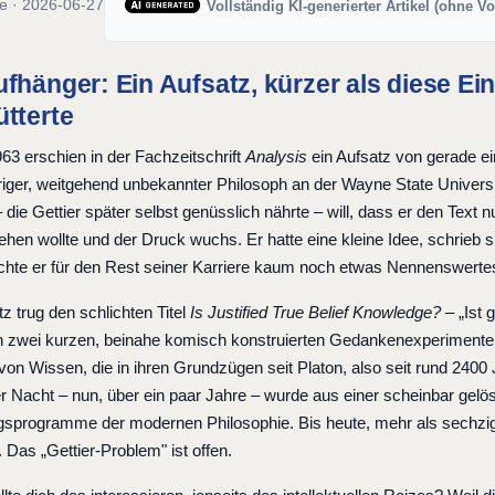
ie · 2026-06-27
Vollständig KI-generierter Artikel (ohne V
fhänger: Ein Aufsatz, kürzer als diese Ein
ütterte
63 erschien in der Fachzeitschrift
Analysis
ein Aufsatz von gerade ei
riger, weitgehend unbekannter Philosoph an der Wayne State University,
die Gettier später selbst genüsslich nährte – will, dass er den Text n
hen wollte und der Druck wuchs. Er hatte eine kleine Idee, schrieb sie
lichte er für den Rest seiner Karriere kaum noch etwas Nennenswertes
z trug den schlichten Titel
Is Justified True Belief Knowledge?
– „Ist 
in zwei kurzen, beinahe komisch konstruierten Gedankenexperimenten v
 von Wissen, die in ihren Grundzügen seit Platon, also seit rund 240
er Nacht – nun, über ein paar Jahre – wurde aus einer scheinbar gelö
sprogramme der modernen Philosophie. Bis heute, mehr als sechzig J
 Das „Gettier-Problem" ist offen.