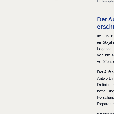
Philosoph
Der Au
ersch
Im Juni 19
ein 36-jäh
Legende – 
von ihm se
veröffent
Der Aufsat
Antwort, 
Definition
hatte. Üb
Forschung
Reparatur.