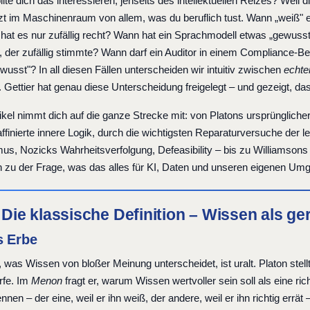
te dich das interessieren, jenseits des intellektuellen Reizes? Weil
itzt im Maschinenraum von allem, was du beruflich tust. Wann „weiß" e
hat es nur zufällig recht? Wann hat ein Sprachmodell etwas „gewusst
t, der zufällig stimmte? Wann darf ein Auditor in einem Compliance-
wusst"? In all diesen Fällen unterscheiden wir intuitiv zwischen
echt
. Gettier hat genau diese Unterscheidung freigelegt – und gezeigt, das
ikel nimmt dich auf die ganze Strecke mit: von Platons ursprüngliche
affinierte innere Logik, durch die wichtigsten Reparaturversuche der
smus, Nozicks Wahrheitsverfolgung, Defeasibility – bis zu Williamso
ch zu der Frage, was das alles für KI, Daten und unseren eigenen Umg
: Die klassische Definition – Wissen als 
s Erbe
 was Wissen von bloßer Meinung unterscheidet, ist uralt. Platon stell
rfe. Im
Menon
fragt er, warum Wissen wertvoller sein soll als eine 
nnen – der eine, weil er ihn weiß, der andere, weil er ihn richtig err