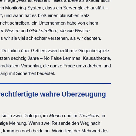
 die Frage „Was ist Wissen?" alles andere als akademisch
in Monitoring-System, dass ein Server gleich ausfällt –
", und wann hat es bloß einen plausiblen Satz
Bericht schreiben, ein Unternehmen habe von einem
em Wissen
und
Glückstreffern, die wie Wissen
s wir sie viel schlechter verstehen, als wir dachten.
r Definition über Gettiers zwei berühmte Gegenbeispiele
 letzten sechzig Jahre – No False Lemmas, Kausaltheorie,
ns radikalem Vorschlag, die ganze Frage umzudrehen, und
ang mit Sicherheit bedeutet.
gerechtfertigte wahre Überzeugung
t sie in zwei Dialogen, im
Menon
und im
Theaitetos
, in
richtige Meinung. Wenn zwei Reisende den Weg nach
ät –, kommen doch beide an. Worin liegt der Mehrwert des