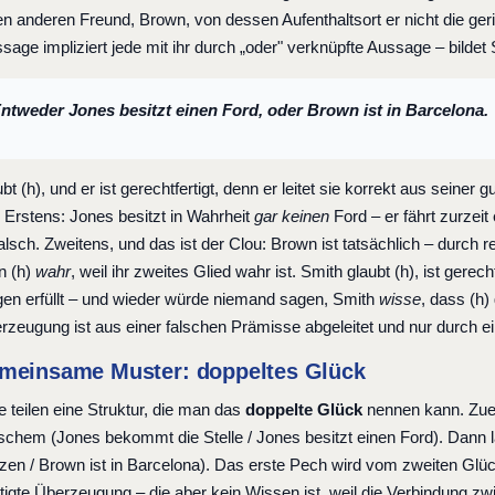
n anderen Freund, Brown, von dessen Aufenthaltsort er nicht die geri
age impliziert jede mit ihr durch „oder" verknüpfte Aussage – bildet 
Entweder Jones besitzt einen Ford, oder Brown ist in Barcelona.
bt (h), und er ist gerechtfertigt, denn er leitet sie korrekt aus seine
Erstens: Jones besitzt in Wahrheit
gar keinen
Ford – er fährt zurzei
alsch. Zweitens, und das ist der Clou: Brown ist tatsächlich – durch re
n (h)
wahr
, weil ihr zweites Glied wahr ist. Smith glaubt (h), ist gerecht
en erfüllt – und wieder würde niemand sagen, Smith
wisse
, dass (h)
rzeugung ist aus einer falschen Prämisse abgeleitet und nur durch ei
meinsame Muster: doppeltes Glück
e teilen eine Struktur, die man das
doppelte Glück
nennen kann. Zuers
chem (Jones bekommt die Stelle / Jones besitzt einen Ford). Dann läu
en / Brown ist in Barcelona). Das erste Pech wird vom zweiten Glü
tigte Überzeugung – die aber kein Wissen ist, weil die Verbindung zw