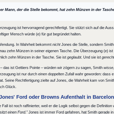
Der Mann, der die Stelle bekommt, hat zehn Münzen in der Tasche
rzeugung ist hervorragend gerechtfertigt. Sie stützt sich auf die Au
ftiger Mensch würde (e) für gut begründet halten.
 Wendung. In Wahrheit bekommt
nicht
Jones die Stelle, sondern Smith
genau zehn Münzen in seiner eigenen Tasche. Die Überzeugung (e) ist
hlich zehn Münzen in der Tasche. Sie ist
geglaubt
. Und sie ist
gerecht
– das ist Gettiers Pointe – würden wir zögern zu sagen, Smith
wisse
rzeugung ist nur durch einen doppelten Zufall wahr geworden: dass e
t. Seine Rechtfertigung zielte auf Jones, die Wahrheit kam von Smit
ach Glück.
: Jones' Ford oder Browns Aufenthalt in Barcelo
 Fall ist noch raffinierter, weil er die Logik selbst gegen die Definit
itzt einen Ford."
Jones ist immer Ford gefahren, hat Smith gerade i