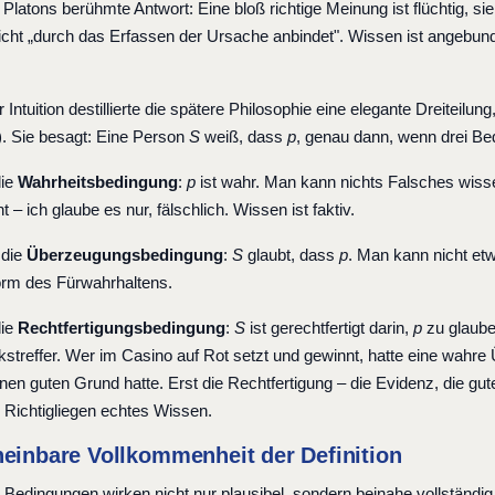
latons berühmte Antwort: Eine bloß richtige Meinung ist flüchtig, sie
icht „durch das Erfassen der Ursache anbindet". Wissen ist angebun
 Intuition destillierte die spätere Philosophie eine elegante Dreiteilu
). Sie besagt: Eine Person
S
weiß, dass
p
, genau dann, wenn drei Bed
die
Wahrheitsbedingung
:
p
ist wahr. Man kann nichts Falsches wisse
ht – ich glaube es nur, fälschlich. Wissen ist faktiv.
 die
Überzeugungsbedingung
:
S
glaubt, dass
p
. Man kann nicht et
Form des Fürwahrhaltens.
die
Rechtfertigungsbedingung
:
S
ist gerechtfertigt darin,
p
zu glauben
streffer. Wer im Casino auf Rot setzt und gewinnt, hatte eine wahr
inen guten Grund hatte. Erst die Rechtfertigung – die Evidenz, die g
m Richtigliegen echtes Wissen.
heinbare Vollkommenheit der Definition
 Bedingungen wirken nicht nur plausibel, sondern beinahe vollständig.