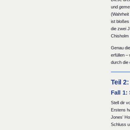
und
gemei
(Wahrheit
ist bloßes
die zwei 
Chisholm t
Genau di
erfüllen –
durch die 
Teil 2
Fall 1
Stell dir 
Erstens h
Jones' Ho
Schluss u