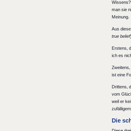
Wissens? P
man sie n
Meinung.
Aus dieser
true belief
Erstens, 
ich es nic
Zweitens,
ist eine 
Drittens, 
vom Glück
weil er ke
zufällige
Die sc
Diese drei