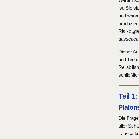
Warum soll
ist. Sie s
und wann 
produzier
Risiko „ge
aussehen
Dieser Art
und ihre r
Reliabili
schließli
Teil 1
Platon
Die Frage,
aller Schä
Larissa ke